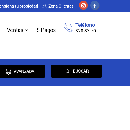
onsigna tu propiedad
Zona Clientes
Teléfono
Ventas
$ Pagos
320 83 70
BUSCAR
AVANZADA