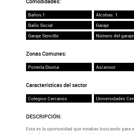
Comodidades:
Baños:1
Alcobas: 1
Baño Social
Garaje
Garaje Sencillo
Número del garaje
Zonas Comunes:
Portería:Diurna
Ascensor
Características del sector
Colegios Cercanos
Universidades Ce
DESCRIPCIÓN:
Esta es la oportunidad que estabas buscando para es