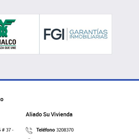
to
Aliado Su Vivienda
 # 37 -
Teléfono
3208370