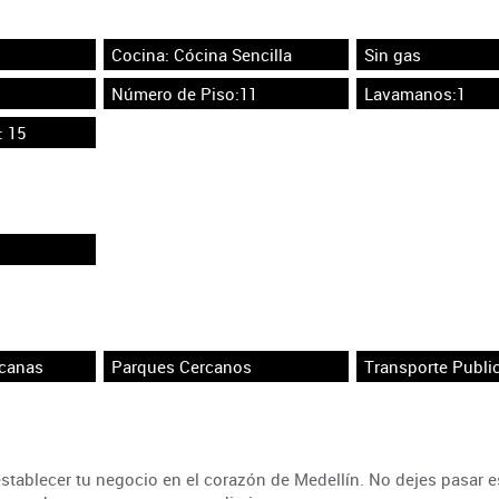
Cocina: Cócina Sencilla
Sin gas
Número de Piso:11
Lavamanos:1
: 15
rcanas
Parques Cercanos
Transporte Publi
tablecer tu negocio en el corazón de Medellín. No dejes pasar e