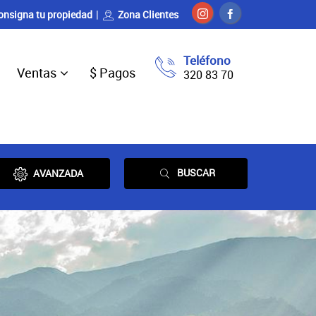
onsigna tu propiedad
Zona Clientes
Teléfono
Ventas
$ Pagos
320 83 70
BUSCAR
AVANZADA