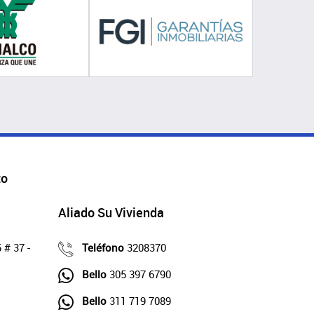
to
Aliado Su Vivienda
 # 37 -
Teléfono
3208370
Bello
305 397 6790
Bello
311 719 7089