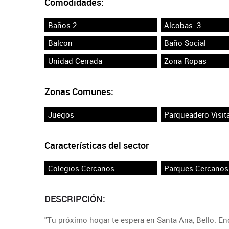
Comodidades:
Baños:2
Alcobas: 3
Balcon
Baño Social
Unidad Cerrada
Zona Ropas
Zonas Comunes:
Juegos
Parqueadero Visit
Características del sector
Colegios Cercanos
Parques Cercanos
DESCRIPCIÓN:
"Tu próximo hogar te espera en Santa Ana, Bello. Enc