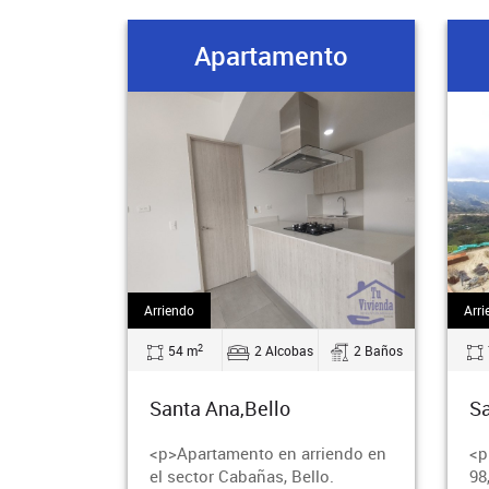
Apartamento
Arriendo
Arri
2
54 m
2 Alcobas
2 Baños
Santa Ana,Bello
Sa
<p>Apartamento en arriendo en
<p
el sector Cabañas, Bello.
98