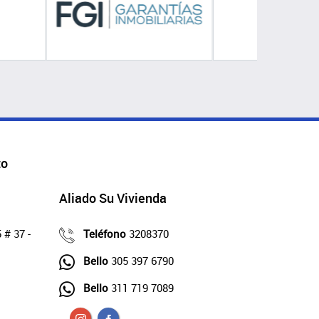
to
Aliado Su Vivienda
 # 37 -
Teléfono
3208370
Bello
305 397 6790
Bello
311 719 7089