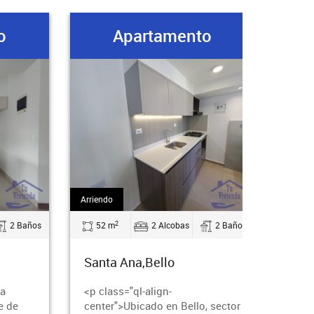
o
Apartamento
Arriendo
2
2 Baños
52 m
2 Alcobas
2 Baños
Santa Ana,Bello
ta
<p class="ql-align-
e de
center">Ubicado en Bello, sector