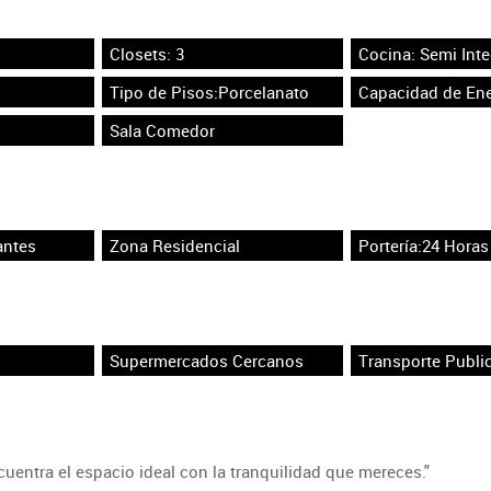
Closets: 3
Cocina: Semi Inte
Tipo de Pisos:Porcelanato
Capacidad de Ene
Sala Comedor
antes
Zona Residencial
Portería:24 Horas
Supermercados Cercanos
Transporte Publi
uentra el espacio ideal con la tranquilidad que mereces."