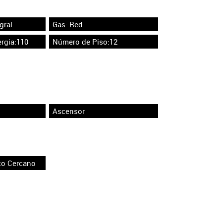
gral
Gas: Red
rgia:110
Número de Piso:12
Ascensor
co Cercano