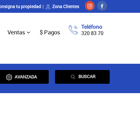
onsigna tu propiedad
Zona Clientes
Teléfono
Ventas
$ Pagos
320 83 70
BUSCAR
AVANZADA