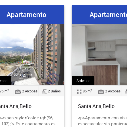
Apartamento
Apartament
endo
Arriendo
2
2
75 m
2 Alcobas
2 Baños
86 m
2 Alcobas
nta Ana,Bello
Santa Ana,Bello
><span style="color: rgb(96,
<p>Apartamento con vis
, 102);">¡Este apartamento es
espectacular sin ponient