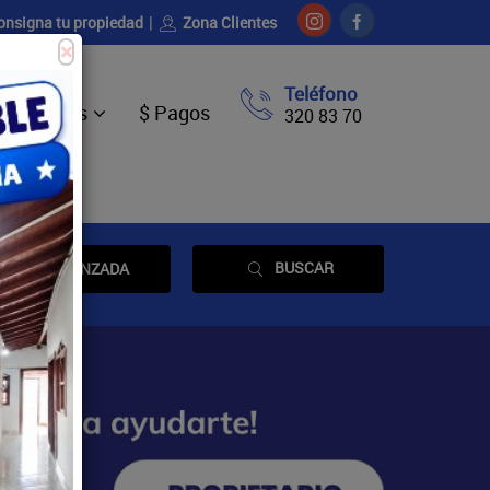
onsigna tu propiedad
Zona Clientes
×
Teléfono
Ventas
$ Pagos
320 83 70
BUSCAR
AVANZADA