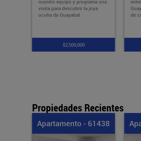
ama una
entre la avenida 80 y la avenida
nuev
oya
Guayabal, zona con proyección
tran
de crecimiento, con fáci
supe
much
$7,900,000
Propiedades Recientes
61438
Apartamento - 61437
Apa