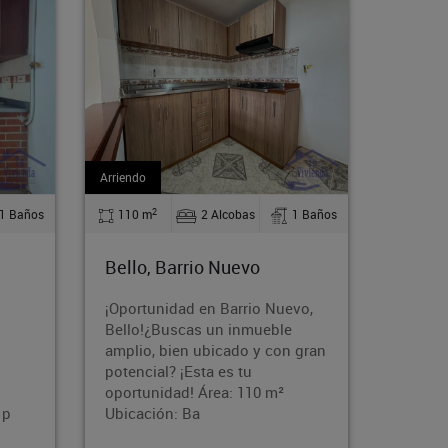
Arriendo
Arriendo
2
2
1 Baños
54 m
2 Alcobas
1 Baños
75 m
Medellín, Florencia
Bello
vo,
Ubicado en una zona
¡Tu nue
residencial de fácil acceso,
sector 
 gran
cerca de vías principales,
amplio
transporte público,
con 3 a
supermercados, colegios y
ubicac
comercio. Un espacio ideal p
listo