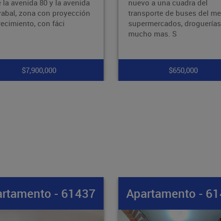
o a una cuadra del
zona estratégica y de fácil
sporte de buses del metro ,
acceso. La propiedad cuen
rmercados, droguerías y
con 2 alcobas, 1 baño, y un
o mas. S
patio
$650,000
$265,000,000
rtamento - 61436
Apartamento - 6