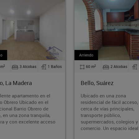
do
Arriendo
2
2
 m
2 Alcobas
1 Baños
110 m
2 Alcobas
o, Suárez
Bello, Barrio Nuevo
ado en una zona
¡Oportunidad en Barrio Nue
dencial de fácil acceso,
Bello!¿Buscas un inmueble
a de vías principales,
amplio, bien ubicado y con
sporte público,
potencial? ¡Esta es tu
rmercados, colegios y
oportunidad! Área: 110 m²
rcio. Un espacio ideal p
Ubicación: Ba