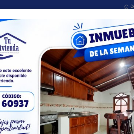
C
Nosotros
Formularios
Noticias
Contáctenos
Todas las ciudades