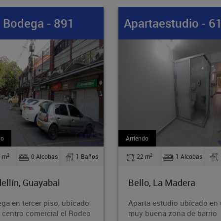
rtaestudio - 61412
Apartamento - 8
do
Venta
2
2
 m
1 Alcobas
1 Baños
71.60 m
2 Alcobas
lo, La Madera
Medellín, Guayabal
ta estudio ubicado en una
Acogedor apartamento ubi
buena zona de barrio
en el sector de Cristo Rey, 