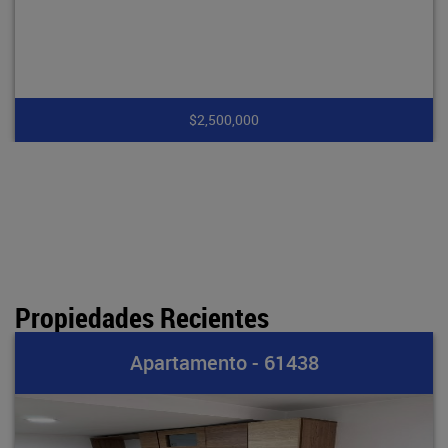
0
$7,900,00
Propiedades Recientes
 - 61438
Apartamento