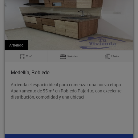
Arriendo
2
obas
2 Baños
60 m
3 Alc
Bello, La Madera
comenzar una nueva etapa.
Excelente apartamento en el Barr
 Pajarito, con excelente
tradicional Barrio Obrero de Bell
bicaci
segura y con excelente acceso al 