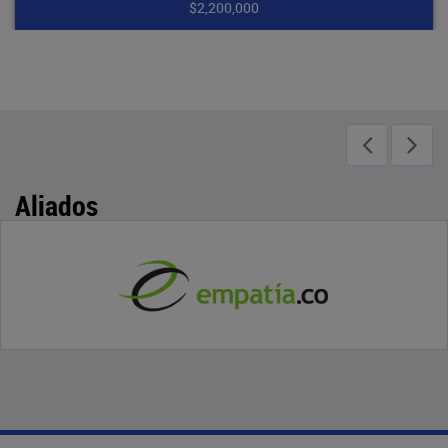
000
$1,750,
Aliados