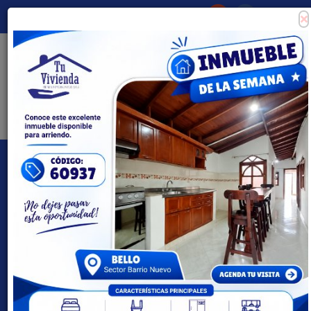
×
Consigna tu propiedad
Zona Clientes
Tipo de inmueble
Todas las ciudades