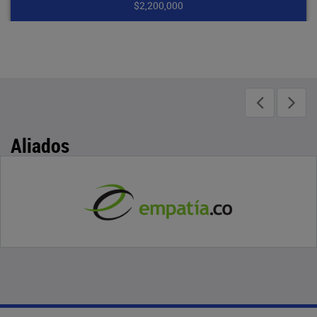
000
$1,750,
Aliados