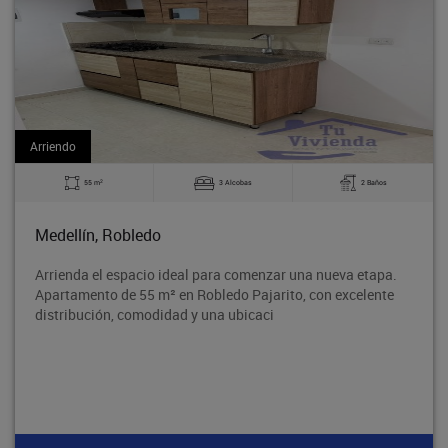
Arriendo
2
obas
2 Baños
60 m
3 Alc
Bello, La Madera
comenzar una nueva etapa.
Excelente apartamento en el Barr
 Pajarito, con excelente
tradicional Barrio Obrero de Bell
bicaci
segura y con excelente acceso al 