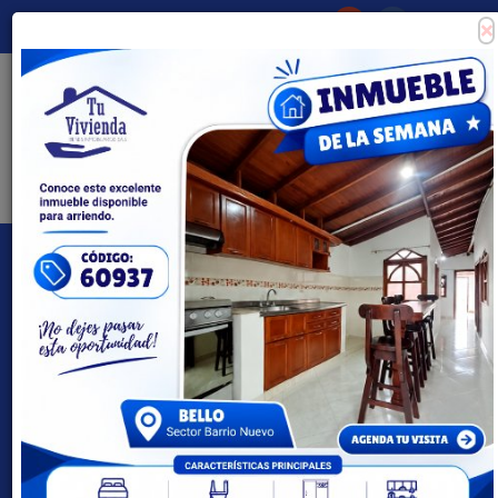
×
Consigna tu propiedad
Zona Clientes
Tipo de inmueble
Todas las ciudades