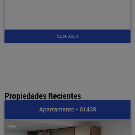
$7,900,000
Propiedades Recientes
 - 61438
Apartamento