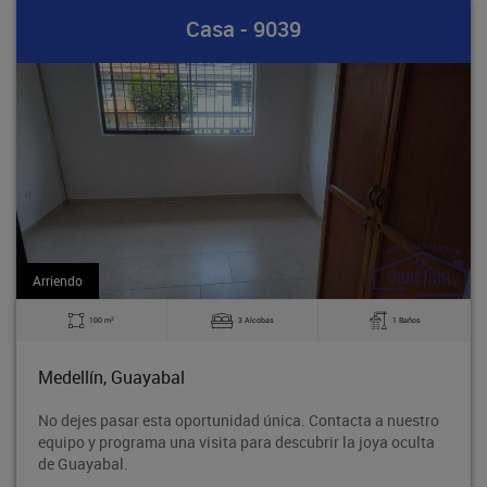
Bodega - 891
Arriendo
2
1 Baños
140 m
0 Alcobas
Medellín, Guayabal
 a nuestro
Bodega en tercer piso, ubicado en el centro comer
oya oculta
Rodeo entre la avenida 80 y la avenida Guayabal
proyección de crecimiento, con fáci