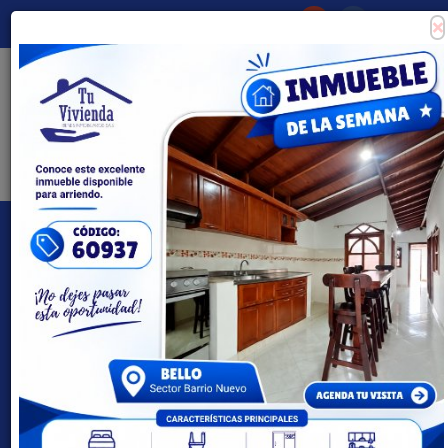
×
Consigna tu propiedad
Zona Clientes
Tipo de inmueble
Todas las ciudades