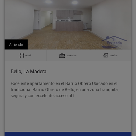
Arriendo
2
1 Baños
60 m
2 Alcobas
Bello, Suárez
cado en el
Ubicado en una zona residencial de fácil acces
 tranquila,
vías principales, transporte público, supermer
colegios y comercio. Un espacio ideal p