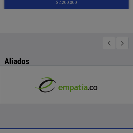
00,000
$1,7
Aliados