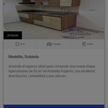
Arriendo
2
3 Alcobas
2 Baños
60 m
Bello, La Madera
a comenzar una nueva etapa.
Excelente apartamento en el B
edo Pajarito, con excelente
tradicional Barrio Obrero de B
 ubicaci
segura y con excelente acceso 