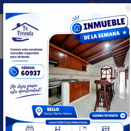
×
Consigna tu propiedad
Zona Clientes
Tipo de inmueble
Todas las ciudades