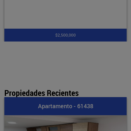
000
$7,900,
Propiedades Recientes
to - 61438
Apartamen