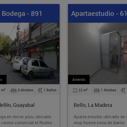
rtaestudio - 61412
Apartamento - 8
do
Venta
2
2
 m
1 Alcobas
1 Baños
71.60 m
2 Alcobas
lo, La Madera
Medellín, Guayabal
ta estudio ubicado en una
Acogedor apartamento ubi
buena zona de barrio
en el sector de Cristo Rey, 