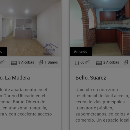
do
Arriendo
2
2
 m
2 Alcobas
1 Baños
110 m
2 Alcobas
o, Suárez
Bello, Barrio Nuevo
ado en una zona
¡Oportunidad en Barrio Nue
dencial de fácil acceso,
Bello!¿Buscas un inmueble
a de vías principales,
amplio, bien ubicado y con
sporte público,
potencial? ¡Esta es tu
rmercados, colegios y
oportunidad! Área: 110 m²
rcio. Un espacio ideal p
Ubicación: Ba