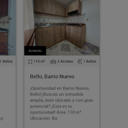
Arriendo
Arriendo
2
2
1 Baños
54 m
2 Alcobas
1 Baños
75 m
Medellín, Florencia
Bello
vo,
Ubicado en una zona
¡Tu nue
residencial de fácil acceso,
sector 
 gran
cerca de vías principales,
amplio
transporte público,
con 3 a
supermercados, colegios y
ubicac
comercio. Un espacio ideal p
listo