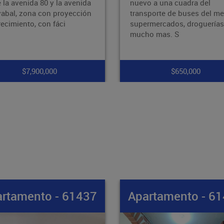
o a una cuadra del
zona estratégica y de fácil
sporte de buses del metro ,
acceso. La propiedad cuen
rmercados, droguerías y
con 2 alcobas, 1 baño, y un
o mas. S
patio
$650,000
$265,000,000
rtamento - 61436
Apartamento - 6