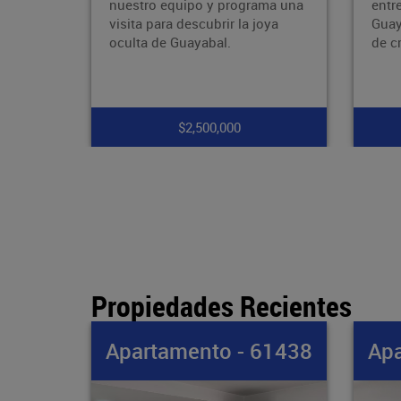
ama una
entre la avenida 80 y la avenida
nuev
oya
Guayabal, zona con proyección
tran
de crecimiento, con fáci
supe
much
$7,900,000
Propiedades Recientes
61438
Apartamento - 61437
Apa