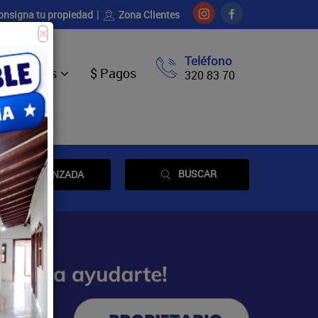
onsigna tu propiedad
Zona Clientes
×
Teléfono
Ventas
$ Pagos
320 83 70
BUSCAR
AVANZADA