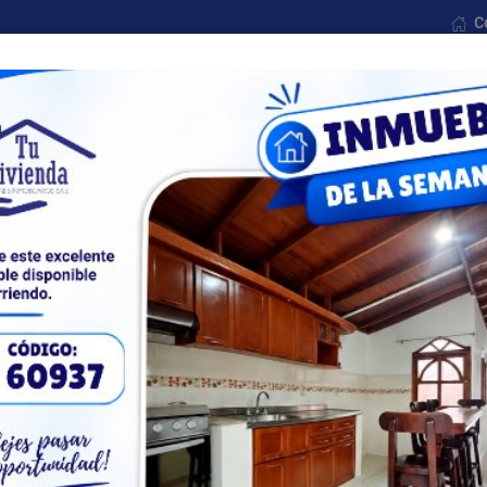
C
Nosotros
Formularios
Noticias
Contáctenos
Todas las ciudades