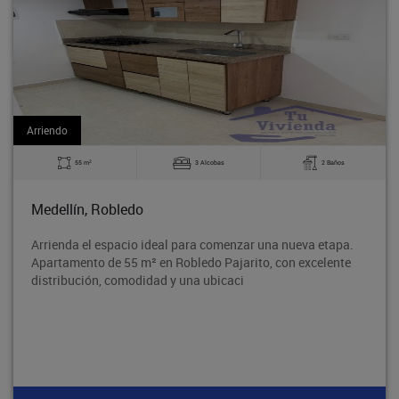
Arriendo
2
2 Baños
60 m
3 Alcobas
Bello, La Madera
zar una nueva etapa.
Excelente apartamento en el Barrio Ob
rito, con excelente
tradicional Barrio Obrero de Bello, en
segura y con excelente acceso al t