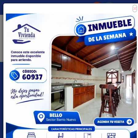
×
Consigna tu propiedad
Zona Clientes
Tipo de inmueble
Todas las ciudades