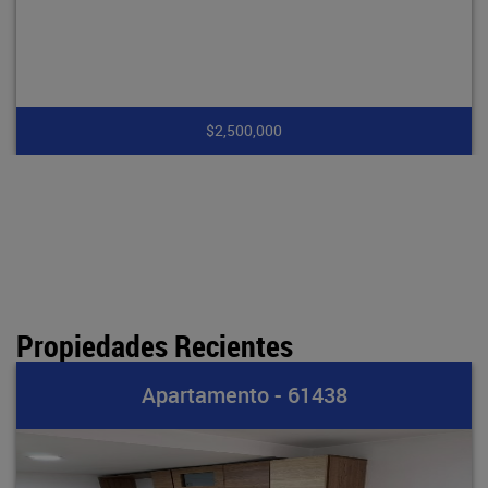
$7,900,000
Propiedades Recientes
61438
Apartamento - 