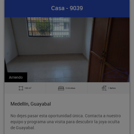
Bodega - 891
Arriendo
2
1 Baños
140 m
0 Alcobas
Medellín, Guayabal
Contacta a nuestro
Bodega en tercer piso, ubicado en el cent
rir la joya oculta
Rodeo entre la avenida 80 y la avenida 
proyección de crecimiento, con fáci