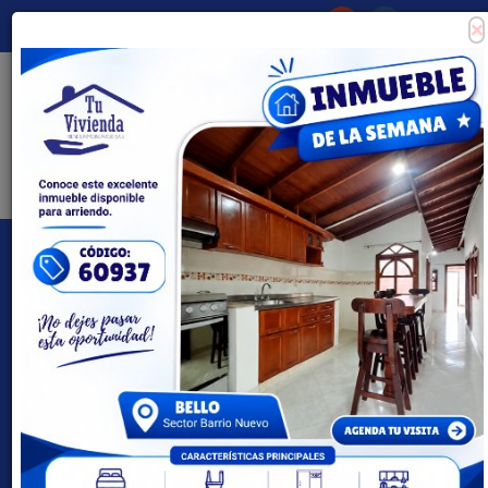
×
Consigna tu propiedad
Zona Clientes
Tipo de inmueble
Todas las ciudades