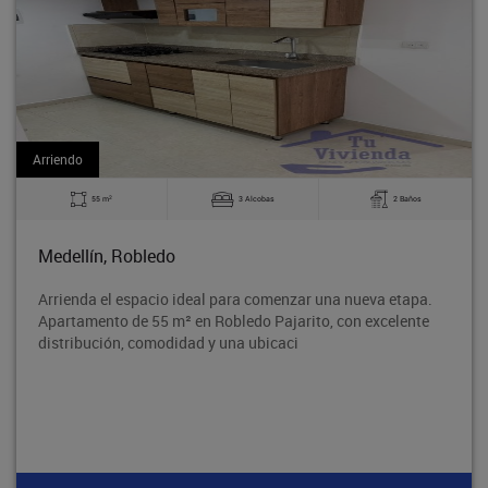
Arriendo
2
obas
2 Baños
60 m
3 Alc
Bello, La Madera
comenzar una nueva etapa.
Excelente apartamento en el Barr
 Pajarito, con excelente
tradicional Barrio Obrero de Bell
bicaci
segura y con excelente acceso al 