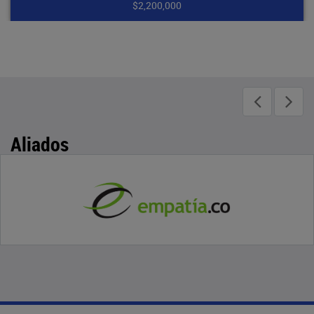
000
$1,750,
Aliados