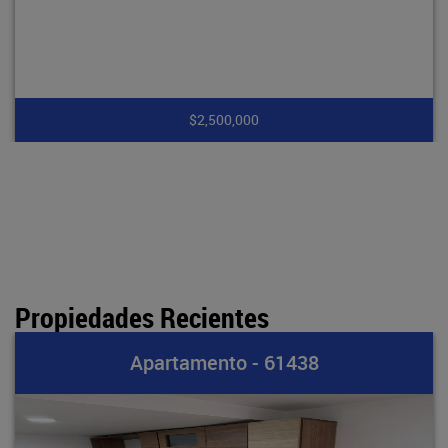
$7,900,000
Propiedades Recientes
 - 61438
Apartamento